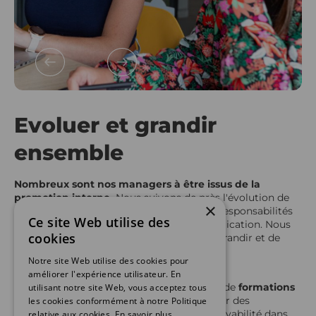
Evoluer et grandir
ensemble
Nombreux sont nos managers à être issus de la
promotion interne.
Nous suivons de près l'évolution de
×
nos salariés en leur confiant de nouvelles responsabilités
Ce site Web utilise des
et projets selon leur appétence et leur implication. Nous
cookies
recherchons des talents qui ont envie de grandir et de
faire grandir l’entreprise.
Notre site Web utilise des cookies pour
améliorer l'expérience utilisateur. En
Nos collaborateurs bénéficient également de
formations
utilisant notre site Web, vous acceptez tous
leur permettant de consolider ou d'acquérir des
les cookies conformément à notre Politique
compétences, maintenant ainsi leur employabilité dans
relative aux cookies.
En savoir plus