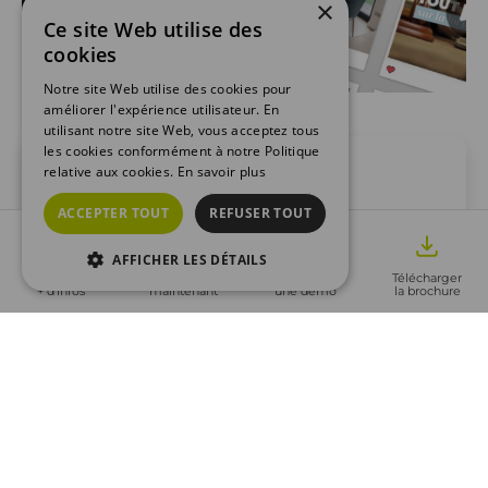
×
Ce site Web utilise des
cookies
Notre site Web utilise des cookies pour
améliorer l'expérience utilisateur. En
utilisant notre site Web, vous acceptez tous
les cookies conformément à notre Politique
relative aux cookies.
En savoir plus
ACCEPTER TOUT
REFUSER TOUT
100% automatique
Du contenu publié automatiquement chaque
semaine sur vos pages ​
AFFICHER LES DÉTAILS
Demander
Appeler
Réserver
Télécharger
+ d'infos
maintenant
une démo
la brochure
Référencement local
Une présence en ligne maximisée due à la régularité
de diffusion