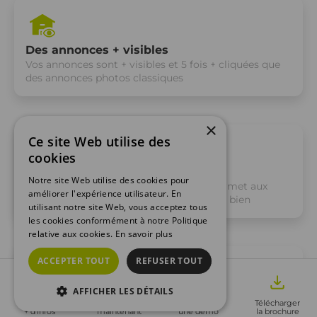
Des annonces + visibles
Vos annonces sont + visibles et 5 fois + cliquées que
des annonces photos classiques
×
Ce site Web utilise des
cookies
+ de contacts qualifiés
Notre site Web utilise des cookies pour
Le côté immersif de la visite virtuelle permet aux
améliorer l'expérience utilisateur. En
acquéreurs de mieux se projeter dans un bien
utilisant notre site Web, vous acceptez tous
les cookies conformément à notre Politique
relative aux cookies.
En savoir plus
ACCEPTER TOUT
REFUSER TOUT
AFFICHER LES DÉTAILS
Des délais de transaction réduits
Demander
Appeler
Réserver
Télécharger
25% de temps en mois sur le marché pour les biens
+ d'infos
maintenant
une démo
la brochure