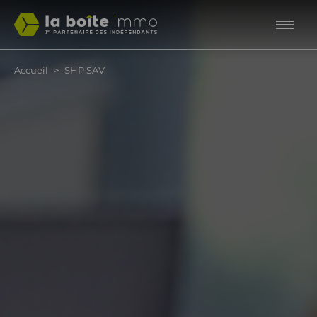
Aller au contenu principal
Fil d'Ariane
Accueil
SHP SAV
Hek
Int
La
La
Logiciels immobiliers
Interkab, le label
Outils & services
Qui sommes-nous ?
de 
Interkab
Le catal
Le 1er 
Hektor - Logiciel immobilier
Interkab, le label
La Boutik
La Boîte Immo
indépen
de transaction
Logicie
Interka
Notre hi
Oskar - Logiciel de gestion
L'Observatoire Interkab
Espace carrières
Studio 
locative
Gérez v
Interkab
Nos val
Outils d
Gérez v
Le Magazine Interkab
Recher
Notre b
Interkab
Outils d
Gérez v
Les évè
Outils 