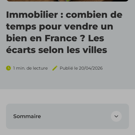
Gérez vo
Immobilier : combien de
Outils d
Gérez v
temps pour vendre un
Outils d
Hektor V
bien en France ? Les
Outils de
Applica
écarts selon les villes
Outils d
1 min. de lecture
Publié le 20/04/2026
Outils 
Sommaire