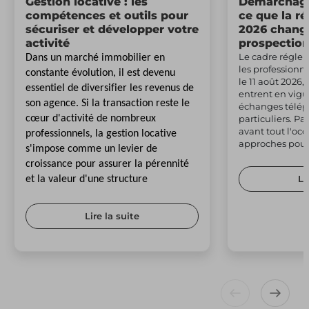
Gestion locative : les
Démarchage
compétences et outils pour
ce que la r
sécuriser et développer votre
2026 change
activité
prospectio
Le cadre régle
Dans un marché immobilier en
les professionn
constante évolution, il est devenu
le 11 août 2026,
essentiel de diversifier les revenus de
entrent en vig
son agence. Si la transaction reste le
échanges télép
cœur d'activité de nombreux
particuliers. Pa
avant tout l'occ
professionnels, la gestion locative
approches pour 
s'impose comme un levier de
croissance pour assurer la pérennité
Li
et la valeur d'une structure
Lire la suite