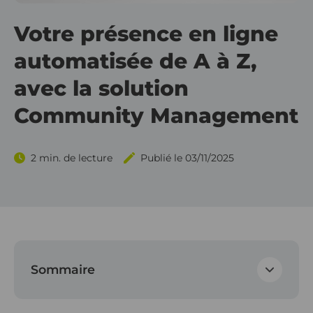
Gérez vo
Votre présence en ligne
Outils d
Gérez v
automatisée de A à Z,
Outils d
Hektor V
avec la solution
Outils de
Applica
Community Management
Outils d
2 min. de lecture
Publié le 03/11/2025
Outils 
Sommaire
Une solution clé en main pour piloter vos réseaux