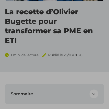
Gérez vo
La recette d’Olivier
Outils d
Gérez v
Bugette pour
Outils d
Hektor V
transformer sa PME en
Outils de
Applica
ETI
Outils d
1 min. de lecture
Publié le 25/03/2026
Outils 
Sommaire