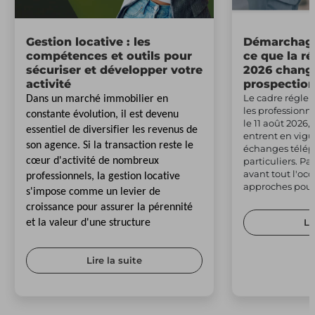
Gestion locative : les
Démarchage
compétences et outils pour
ce que la r
sécuriser et développer votre
2026 change
activité
prospectio
Le cadre régle
Dans un marché immobilier en
les professionn
constante évolution, il est devenu
le 11 août 2026,
essentiel de diversifier les revenus de
entrent en vig
son agence. Si la transaction reste le
échanges télép
cœur d'activité de nombreux
particuliers. Pa
avant tout l'occ
professionnels, la gestion locative
approches pour 
s'impose comme un levier de
croissance pour assurer la pérennité
Li
et la valeur d'une structure
Lire la suite