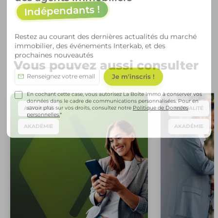
Indépendants !
Restez au courant des dernières actualités du marché
immobilier, des événements Interkab, et des
prochaines nouveautés
Vous pouvez aussi consulter
En cochant cette case, vous autorisez La Boîte Immo à conserver vos
données dans le cadre de communications personnalisées. Pour en
savoir plus sur vos droits, consultez notre
Politique de Données
ACTUALITÉ
ACTUALITÉ
personnelles.
*
AKADÉMIE
AKADÉMIE