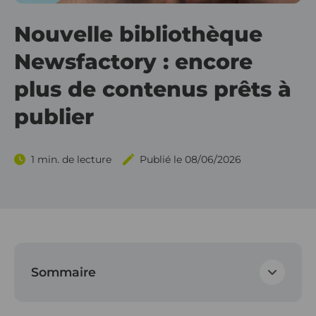
Gérez vo
Nouvelle bibliothèque
Outils d
Gérez v
Newsfactory : encore
Outils d
Hektor V
plus de contenus prêts à
Outils de
Applica
publier
Outils d
1 min. de lecture
Publié le 08/06/2026
Outils 
Sommaire
Des contenus prêts à publier en 1 clic