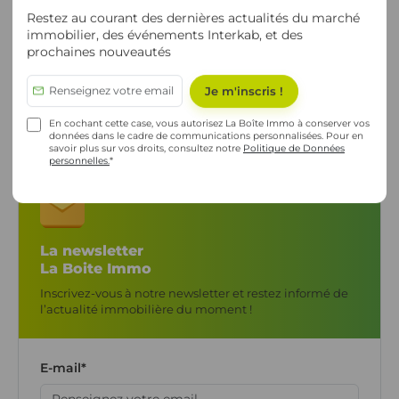
dans votre interface
Restez au courant des dernières actualités du marché
La nouvelle bibliothèque de contenus est disponible dans
immobilier, des événements Interkab, et des
votre interface Newsfactory. Explorez les thématiques,
prochaines nouveautés
sélectionnez vos posts et publiez-les en 1 clic.
En cochant cette case, vous autorisez La Boîte Immo à conserver vos
données dans le cadre de communications personnalisées. Pour en
savoir plus sur vos droits, consultez notre
Politique de Données
personnelles.
*
La newsletter
La Boite Immo
Inscrivez-vous à notre newsletter et restez informé de
l’actualité immobilière du moment !
E-mail
*