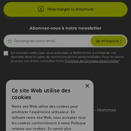
Télécharger la brochure
Abonnez-vous à notre newsletter
En cochant cette case, vous autorisez La Boîte Immo à conserver vos
données dans le cadre de communications personnalisées. Pour en savoir
plus sur vos droits, consultez notre
Politique de Données personnelles.
*
×
Ce site Web utilise des
Pied de page
Mentions légales
cookies
Politique RGPD
Politique cookies
Notre site Web utilise des cookies pour
Index égalité professionnelle Femmes – Hommes
améliorer l'expérience utilisateur. En
Avis
utilisant notre site Web, vous acceptez tous
Carrières
les cookies conformément à notre Politique
Crédits
relative aux cookies.
En savoir plus