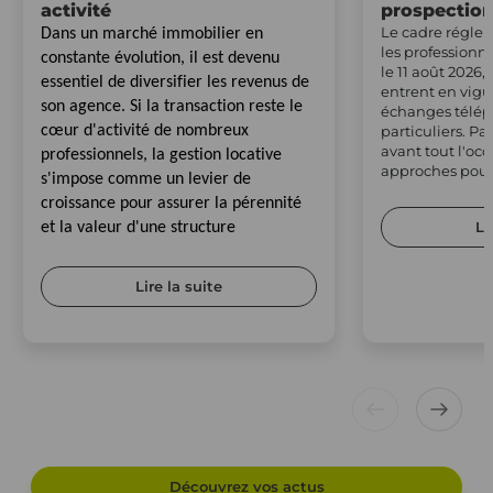
activité
prospectio
Le cadre régle
Dans un marché immobilier en
les professionn
constante évolution, il est devenu
le 11 août 2026,
essentiel de diversifier les revenus de
entrent en vig
son agence. Si la transaction reste le
échanges télép
cœur d'activité de nombreux
particuliers. Pa
avant tout l'occ
professionnels, la gestion locative
approches pour 
s'impose comme un levier de
croissance pour assurer la pérennité
Li
et la valeur d'une structure
Lire la suite
Découvrez vos actus