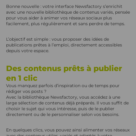
Bonne nouvelle : votre interface Newsfactory s’enrichit
12 thématiques pour varier vos prises de parole
avec une nouvelle bibliothèque de contenus variés, pensée
pour vous aider à animer vos réseaux sociaux plus
Des publications personnalisables selon vos envies
facilement, plus régulièrement et sans perdre de temps.
Un outil simple pour gagner en régularité
L’objectif est simple : vous proposer des idées de
publications prêtes à l’emploi, directement accessibles
À découvrir dès maintenant dans votre interface
depuis votre espace.
Des contenus prêts à publier
en 1 clic
Vous manquez parfois d’inspiration ou de temps pour
rédiger vos posts ?
Avec la bibliothèque Newsfactory, vous accédez à une
large sélection de contenus déjà préparés. Il vous suffit de
choisir le sujet qui vous intéresse, puis de le publier
directement ou de le personnaliser selon vos besoins.
En quelques clics, vous pouvez ainsi alimenter vos réseaux
avec des contenus utiles, variés et adaptés à votre