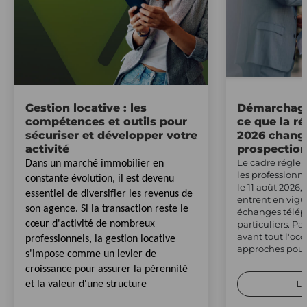
Gestion locative : les
Démarchage
compétences et outils pour
ce que la r
sécuriser et développer votre
2026 change
activité
prospectio
Le cadre régle
Dans un marché immobilier en
les professionn
constante évolution, il est devenu
le 11 août 2026,
essentiel de diversifier les revenus de
entrent en vig
son agence. Si la transaction reste le
échanges télép
cœur d'activité de nombreux
particuliers. Pa
avant tout l'occ
professionnels, la gestion locative
approches pour 
s'impose comme un levier de
croissance pour assurer la pérennité
Li
et la valeur d'une structure