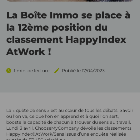
Gérez vo
La Boîte Immo se place à
Outils d
Gérez v
la 12ème position du
Outils d
Hektor V
classement HappyIndex
Outils de
Applica
AtWork !
Outils d
1 min. de lecture
Publié le 17/04/2023
Outils 
La « quête de sens » est au cœur de tous les débats. Savoir
où l’on va, ce que l'on en apprend et à quoi l’on sert,
booste la capacité de chacun à trouver du sens au travail.
Lundi 3 avril, ChooseMyCompany dévoile les classements
HappyIndex®AtWork/Sens issus d’une enquête réalisée
auprès de 57 456 salarié·e·s.