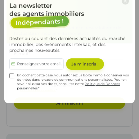
×
La newsletter
des agents immobiliers
La newsletter
La Boite Immo
Indépendants !
Inscrivez-vous à notre newsletter et restez informé de
l’actualité immobilière du moment !
Restez au courant des dernières actualités du marché
immobilier, des événements Interkab, et des
prochaines nouveautés
E-mail
*
En cochant cette case, vous autorisez La Boîte Immo à conserver vos
En cochant cette case, vous autorisez La Boîte Immo à conserver
données dans le cadre de communications personnalisées. Pour en
vos données dans le cadre de communications personnalisées.
savoir plus sur vos droits, consultez notre
Politique de Données
Pour en savoir plus sur vos droits, consultez notre
Politique de
personnelles.
*
Données personnelles.
*